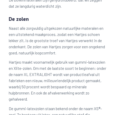
De bovenmaterialen zijn gehydrofobeerd: dat wil zeggen
dat ze langdurig waterdicht zijn.
De zolen
Naast alle zorgvuldig uitgekozen natuurlijke materalen en
een uitstekend maakproces, zodat een Hartjes schoen
lekker zit, is de grootste troef van Hartjes verwerkt in de
onderkant. De zolen van Hartjes zorgen voor een ongekend
goed, natuurlijk loopcomfort.
Hartjes maakt voornamelijk gebruik van gummi-latexzolen
en Xlite-zolen. Om met de laatste soort te beginnen: onder
de naam XL EXTRALIGHT wordt van productieafval uit
fabrieken een nieuw, milieuvriendelijk product gemaakt,
waarbij 50 procent wordt bespaard op minerale
hulpbronnen. En ook de afvalverwerking wordt zo
gehalveerd.
De gummi-latexzolen staan bekend onder de naam XS®-
zool. Ze bestaan uit latex, een natuurlijke stof die