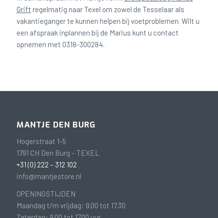
Grift
regelmatig naar Texel om zowel de Tesselaar als
vakantieganger te kunnen helpen bij voetproblemen. Wilt u
een afspraak inplannen bij de Marius kunt u contact
opnemen met 0318-300284.
MANTJE DEN BURG
Hogerstraat 1-5
1791 CH Den Burg – TEXEL
+31 (0) 222 – 312 102
info@mantjestore.nl
OPENINGSTIJDEN
Maandag t/m vrijdag: 9.00 tot 17.30
Zaterdag: 9.00 tot 17.00 uur