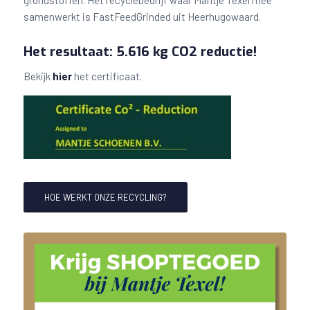
grondstoffen. Het recyclebedrijf waar Mantje Texel mee
samenwerkt is FastFeedGrinded uit Heerhugowaard.
Het resultaat: 5.616 kg CO2 reductie!
Bekijk
hier
het certificaat.
HOE WERKT ONZE RECYCLING?