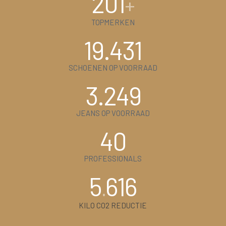
201
+
TOPMERKEN
19.431
SCHOENEN OP VOORRAAD
3.249
JEANS OP VOORRAAD
40
PROFESSIONALS
5
616
.
KILO CO2 REDUCTIE