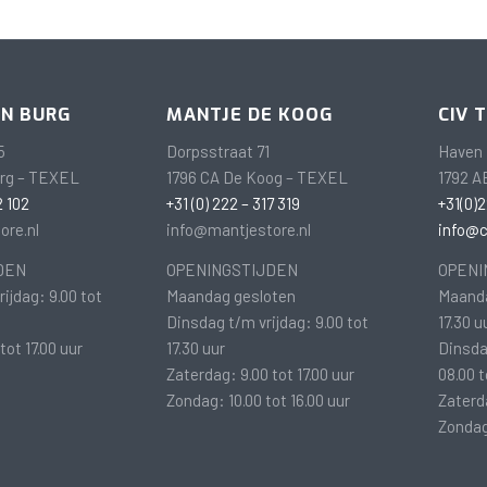
EN BURG
MANTJE DE KOOG
CIV 
5
Dorpsstraat 71
Haven 
urg – TEXEL
1796 CA De Koog – TEXEL
1792 A
2 102
+31 (0) 222 – 317 319
+31(0)2
ore.nl
info@mantjestore.nl
info@ci
DEN
OPENINGSTIJDEN
OPENI
ijdag: 9.00 tot
Maandag gesloten
Maanda
Dinsdag t/m vrijdag: 9.00 tot
17.30 u
tot 17.00 uur
17.30 uur
Dinsda
Zaterdag: 9.00 tot 17.00 uur
08.00 t
Zondag: 10.00 tot 16.00 uur
Zaterda
Zondag