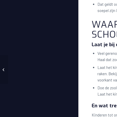
Dat geldt o
soepel zijn
WAAR
SCHO
Laat je bi
Veel geren
Haal dat zoo
Laat het ki
Wat is katoen?
raken. Beki
voorkant va
Doe de zool
Laat het ki
En wat tre
Kinderen tot o