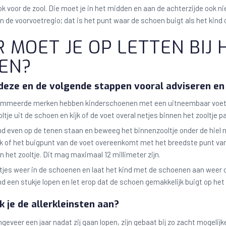
ok voor de zool. Die moet je in het midden en aan de achterzijde ook
 in de voorvoetregio; dat is het punt waar de schoen buigt als het kind
 MOET JE OP LETTEN BIJ 
EN?
j deze en de volgende stappen vooral adviseren e
ommeerde merken hebben kinderschoenen met een uitneembaar voetzoo
ltje uit de schoen en kijk of de voet overal netjes binnen het zooltje p
nd even op de tenen staan en beweeg het binnenzooltje onder de hiel 
jk of het buigpunt van de voet overeenkomt met het breedste punt van h
n het zooltje. Dit mag maximaal 12 millimeter zijn.
tjes weer in de schoenen en laat het kind met de schoenen aan weer op
nd een stukje lopen en let erop dat de schoen gemakkelijk buigt op het
k je de allerkleinsten aan?
ngeveer een jaar nadat zij gaan lopen, zijn gebaat bij zo zacht mogel