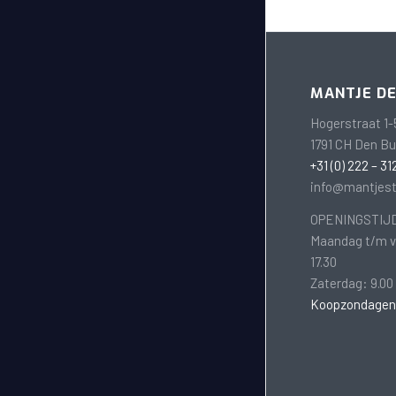
MANTJE D
Hogerstraat 1-
1791 CH Den B
+31 (0) 222 – 31
info@mantjest
OPENINGSTIJ
Maandag t/m vr
17.30
Zaterdag: 9.00 
Koopzondagen