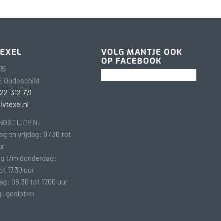
TEXEL
VOLG MANTJE OOK
OP FACEBOOK
15
E Oudeschild
22-312 771
vtexel.nl
NGSTIJDEN:
g en vrijdag: 07.30 tot
ur
g t/m donderdag:
ot 17.30 uur
g: 08.30 tot 17.00 uur
: gesloten