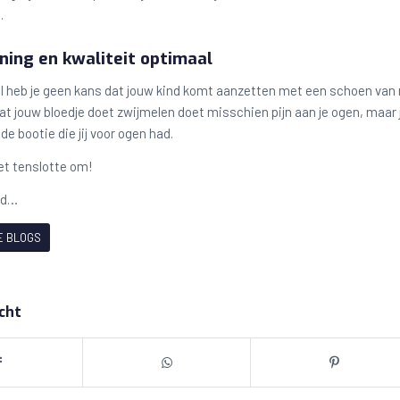
.
ing en kwaliteit optimaal
el heb je geen kans dat jouw kind komt aanzetten met een schoen van 
 jouw bloedje doet zwijmelen doet misschien pijn aan je ogen, maar j
de bootie die jij voor ogen had.
et tenslotte om!
gd…
E BLOGS
icht