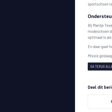
sportschoen is
Ondersteun
Bij Mantje Tex
modeschoen dat
optimaal is als 
En daar gaat h
Missie geslaa
GA TERUG ALL
Deel dit ber