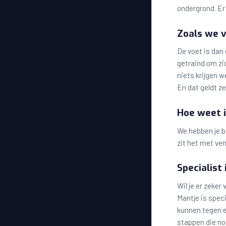
ondergrond. Er 
Zoals we 
De voet is dan 
getraind om zic
niets krijgen 
En dat geldt ze
Hoe weet i
We hebben je b
zit het met ve
Specialist
Wil je er zeker
Mantje is spec
kunnen tegen e
stappen die no