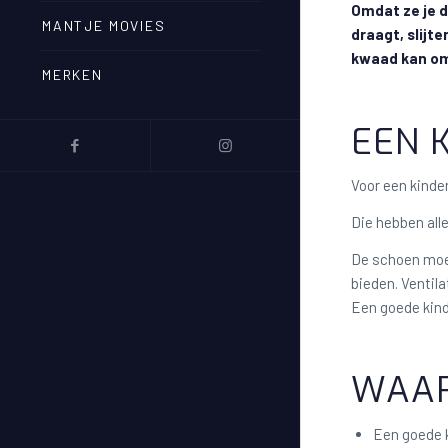
Omdat ze je d
MANTJE MOVIES
draagt, slijte
kwaad kan om
MERKEN
EEN 
Voor een kinde
Die hebben alle
De schoen moet
bieden. Ventil
Een goede kind
WAAR
Een goede k