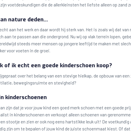
zijn voetdeskundigen die de allerkleinsten het liefste alleen op zand z
van nature deden…
echt aan het werk en daar wordt hij sterk van. Het is zoals wij dat va
h aan te passen aan die ondergrond. Nu wij op vlak terrein lopen, gebe
wereldwijd steeds meer mensen op jongere leeftijd te maken met sle
ker voor voeten in de groei.
k of ik echt een goede kinderschoen koop?
ijgepraat over het belang van een stevige hielkap, de opbouw van een 
ntilatie, bewegingsruimte en stevigheid?
 in kinderschoenen
 van zijn dat je voor jouw kind een goed merk schoen met een goede pr
ialist in kinderschoenen en verkoopt alleen schoenen van gerenommee
en stootje en zien er ook nog eens hartstikke leuk uit! De voetkundig 
dig zijn om te bepalen of jouw kind de juiste schoenmaat kiest. Of d