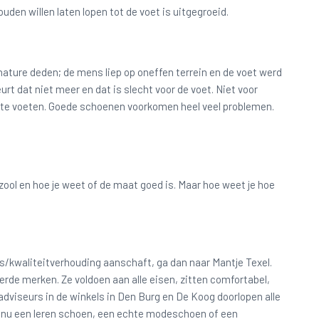
ouden willen laten lopen tot de voet is uitgegroeid.
n nature deden; de mens liep op oneffen terrein en de voet werd
urt dat niet meer en dat is slecht voor de voet. Niet voor
chte voeten. Goede schoenen voorkomen heel veel problemen.
zool en hoe je weet of de maat goed is. Maar hoe weet je hoe
ijs/kwaliteitverhouding aanschaft, ga dan naar Mantje Texel.
rde merken. Ze voldoen aan alle eisen, zitten comfortabel,
adviseurs in de winkels in Den Burg en De Koog doorlopen alle
at nu een leren schoen, een echte modeschoen of een