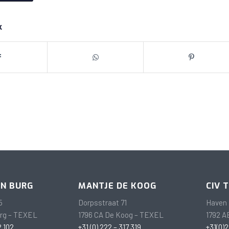
k
EN BURG
MANTJE DE KOOG
CIV 
5
Dorpsstraat 71
Haven 
urg – TEXEL
1796 CA De Koog – TEXEL
1792 A
2 102
+31 (0) 222 – 317 319
+31(0)2