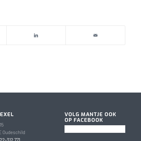
TEXEL
VOLG MANTJE OOK
OP FACEBOOK
15
E Oudeschild
22-312 771