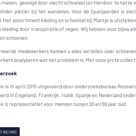
n maken, gevolgd door slecht schoeisel (en hierdoor te natte
inder plezier bij het wandelen. Voor de Spanjaarden is slec
). Het assortiment kleding en schoeisel bij Mantje is uitste
e kleding door transpiratie of regen. Wij hebben voor bijna 
 en schoenen.
meerde medewerkers kunnen u alles vertellen over schoenen.
kers analyseren wat het probleem is. Met onze grote collecti
derzoek
k is in april 2015 uitgevoerd door onderzoeksbureau Resea
oerd in Engeland, Frankrijk, Italië, Spanje en Nederland onde
k is representatief voor mensen tussen 20 en 59 jaar oud.
R NIEUWS