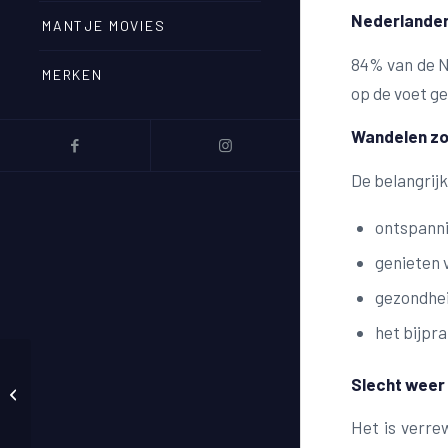
Nederlander
MANTJE MOVIES
84% van de N
MERKEN
op de voet ge
Wandelen zo
De belangrij
ontspanni
genieten 
gezondhei
het bijpr
Slecht weer
De langere jurk
Het is verre