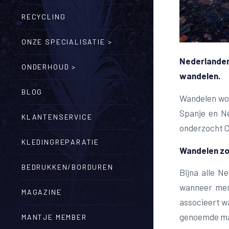
RECYCLING
ONZE SPECIALISATIE >
Nederlander
ONDERHOUD >
wandelen.
BLOG
Wandelen wor
Spanje en Ne
KLANTENSERVICE
onderzocht C
KLEDINGREPARATIE
Wandelen zo
BEDRUKKEN/BORDUREN
Bijna alle N
wanneer men 
MAGAZINE
associeert w
genoemde ma
MANTJE MEMBER