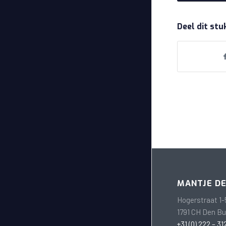
Deel dit stu
MANTJE D
Hogerstraat 1-
1791 CH Den B
+31 (0) 222 – 31