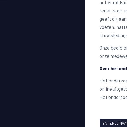
activiteit ka
reden voor m
geeft dit aan
voeten, natt
in uw kleding
Onze gediplo
onze medewer
Over het on
Het onderzoe
online uitgev
Het onderzoe
GA TERUG NAA