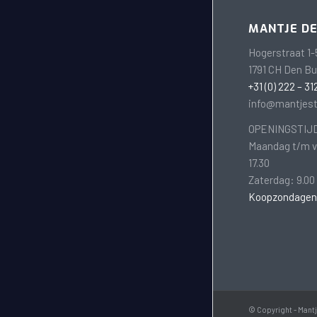
MANTJE D
Hogerstraat 1-
1791 CH Den B
+31 (0) 222 – 31
info@mantjest
OPENINGSTIJ
Maandag t/m vr
17.30
Zaterdag: 9.00 
Koopzondagen
© Copyright - Mantj