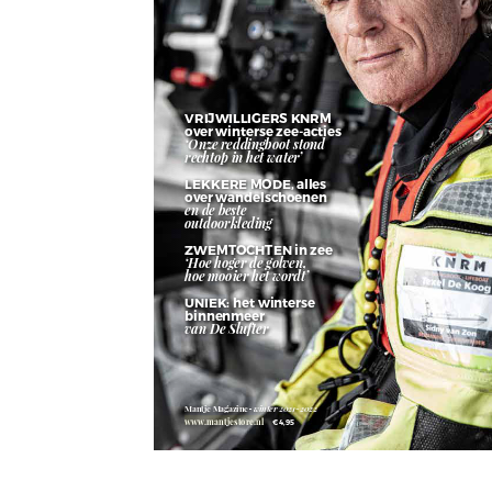
www.mantjestore.nl
www