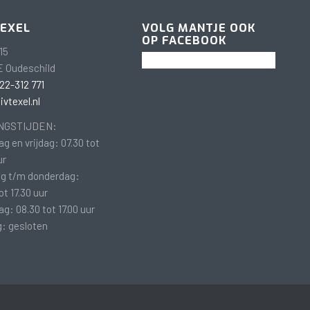
TEXEL
VOLG MANTJE OOK
OP FACEBOOK
15
E Oudeschild
22-312 771
vtexel.nl
NGSTIJDEN:
g en vrijdag: 07.30 tot
ur
g t/m donderdag:
ot 17.30 uur
g: 08.30 tot 17.00 uur
: gesloten