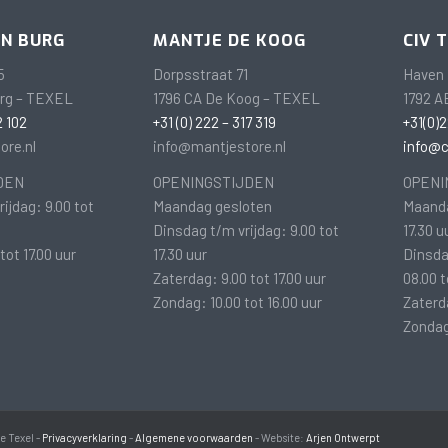
EN BURG
MANTJE DE KOOG
CIV 
5
Dorpsstraat 71
Haven 
urg – TEXEL
1796 CA De Koog – TEXEL
1792 A
2 102
+31 (0) 222 – 317 319
+31(0)2
ore.nl
info@mantjestore.nl
info@ci
DEN
OPENINGSTIJDEN
OPENI
ijdag: 9.00 tot
Maandag gesloten
Maanda
Dinsdag t/m vrijdag: 9.00 tot
17.30 u
tot 17.00 uur
17.30 uur
Dinsda
Zaterdag: 9.00 tot 17.00 uur
08.00 t
Zondag: 10.00 tot 16.00 uur
Zaterda
Zondag
e Texel -
Privacyverklaring
-
Algemene voorwaarden
- Website:
Arjen Ontwerpt