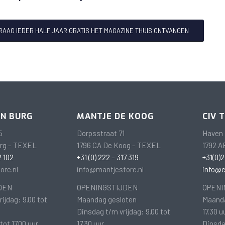
GRAAG IEDER HALF JAAR GRATIS HET MAGAZINE THUIS ONTVANGEN
EN BURG
MANTJE DE KOOG
CIV 
5
Dorpsstraat 71
Haven 
urg – TEXEL
1796 CA De Koog – TEXEL
1792 A
2 102
+31 (0) 222 – 317 319
+31(0)2
ore.nl
info@mantjestore.nl
info@ci
DEN
OPENINGSTIJDEN
OPENI
ijdag: 9.00 tot
Maandag gesloten
Maanda
Dinsdag t/m vrijdag: 9.00 tot
17.30 u
tot 17.00 uur
17.30 uur
Dinsda