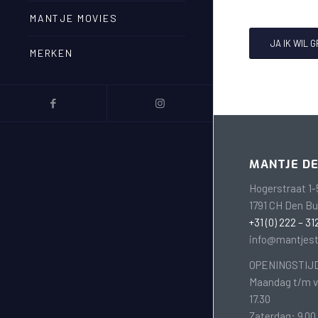
MANTJE MOVIES
JA IK WIL 
MERKEN
MANTJE D
Hogerstraat 1-
1791 CH Den B
+31 (0) 222 – 31
info@mantjest
OPENINGSTIJ
Maandag t/m vr
17.30
Zaterdag: 9.00 