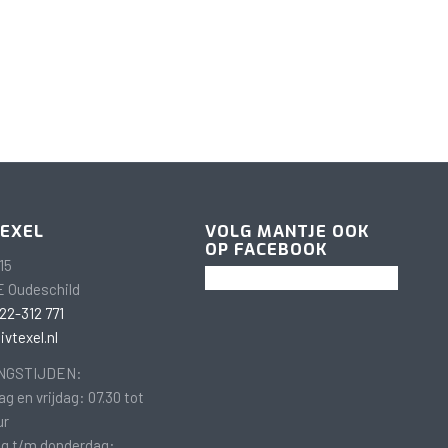
TEXEL
VOLG MANTJE OOK
OP FACEBOOK
15
E Oudeschild
22-312 771
vtexel.nl
NGSTIJDEN:
g en vrijdag: 07.30 tot
ur
g t/m donderdag: