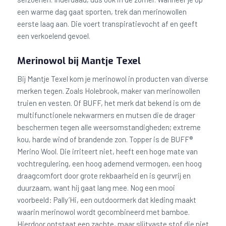
een warme dag gaat sporten, trek dan merinowollen
eerste laag aan. Die voert transpiratievocht af en geeft
een verkoelend gevoel.
Merinowol bij Mantje Texel
Bij Mantje Texel kom je merinowol in producten van diverse
merken tegen. Zoals Holebrook, maker van merinowollen
truien en vesten. Of BUFF, het merk dat bekend is om de
multifunctionele nekwarmers en mutsen die de drager
beschermen tegen alle weersomstandigheden; extreme
kou, harde wind of brandende zon. Topper is de BUFF®
Merino Wool. Die irriteert niet, heeft een hoge mate van
vochtregulering, een hoog ademend vermogen, een hoog
draagcomfort door grote rekbaarheid en is geurvrij en
duurzaam, want hij gaat lang mee. Nog een mooi
voorbeeld: Pally’Hi, een outdoormerk dat kleding maakt
waarin merinowol wordt gecombineerd met bamboe.
Hierdoor ontstaat een zachte, maar slijtvaste stof die niet