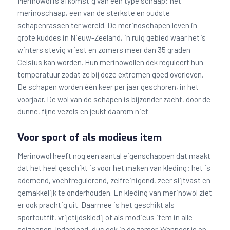
Merinowol is afkomstig van één type schaap: het
merinoschaap, een van de sterkste en oudste
schapenrassen ter wereld. De merinoschapen leven in
grote kuddes in Nieuw-Zeeland, in ruig gebied waar het ’s
winters stevig vriest en zomers meer dan 35 graden
Celsius kan worden. Hun merinowollen dek reguleert hun
temperatuur zodat ze bij deze extremen goed overleven.
De schapen worden één keer per jaar geschoren, in het
voorjaar. De wol van de schapen is bijzonder zacht, door de
dunne, fijne vezels en jeukt daarom niet.
Voor sport of als modieus item
Merinowol heeft nog een aantal eigenschappen dat maakt
dat het heel geschikt is voor het maken van kleding: het is
ademend, vochtregulerend, zelfreinigend, zeer slijtvast en
gemakkelijk te onderhouden. En kleding van merinowol ziet
er ook prachtig uit. Daarmee is het geschikt als
sportoutfit, vrijetijdskledij of als modieus item in alle
seizoenen. Inderdaad, dus ook in de zomer. Wanneer je op