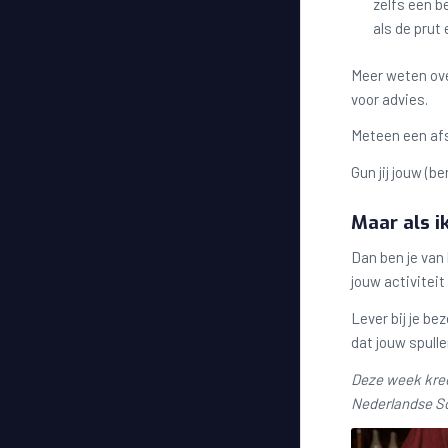
zelfs een b
als de prut 
Meer weten ove
voor advies.
Meteen een afs
Gun jij jouw (
Maar als i
Dan ben je van
jouw activiteit
Lever bij je b
dat jouw spull
Deze week kreeg
Nederlandse S