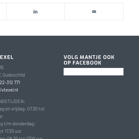
TEXEL
VOLG MANTJE OOK
OP FACEBOOK
15
E Oudeschild
22-312 771
vtexel.nl
NGSTIJDEN:
g en vrijdag: 07.30 tot
ur
g t/m donderdag:
ot 17.30 uur
g: 08.30 tot 17.00 uur