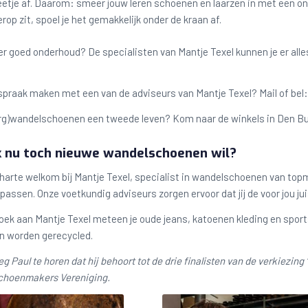
eetje af. Daarom: smeer jouw leren schoenen en laarzen in met een on
erop zit, spoel je het gemakkelijk onder de kraan af.
r goed onderhoud? De specialisten van Mantje Texel kunnen je er alle
praak maken met een van de adviseurs van Mantje Texel? Mail of bel
berg)wandelschoenen een tweede leven? Kom naar de winkels in Den Bur
k nu toch nieuwe wandelschoenen wil?
 harte welkom bij Mantje Texel, specialist in wandelschoenen van top
 passen. Onze voetkundig adviseurs zorgen ervoor dat jij de voor jou j
ezoek aan Mantje Texel meteen je oude jeans, katoenen kleding en sport
en worden gerecycled.
 Paul te horen dat hij behoort tot de drie finalisten van de verkiezing 
choenmakers Vereniging.