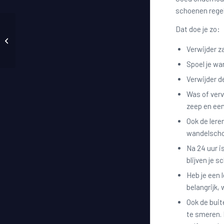
schoenen rege
Dat doe je zo:
Wat is merinowol?
Verwijder z
Spoel je w
Verwijder d
Was of verv
zeep en een
Ook de lere
wandelscho
Na 24 uur 
blijven je
Heb je een 
belangrijk, 
Ook de buit
te smeren. 