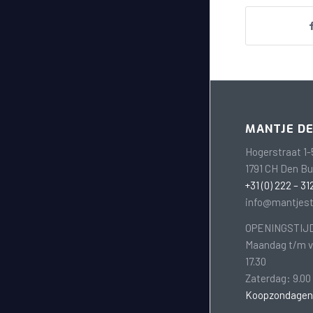
MANTJE D
Hogerstraat 1-
1791 CH Den B
+31 (0) 222 – 31
info@mantjest
OPENINGSTIJ
Maandag t/m vr
17.30
Zaterdag: 9.00 
Koopzondagen