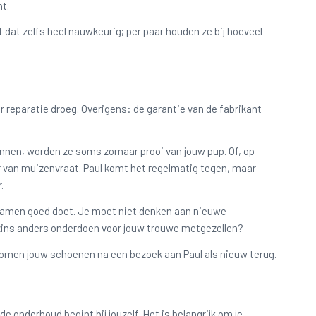
ht.
dat zelfs heel nauwkeurig; per paar houden ze bij hoeveel
oor reparatie droeg. Overigens: de garantie van de fabrikant
nnen, worden ze soms zomaar prooi van jouw pup. Of, op
er van muizenvraat. Paul komt het regelmatig tegen, maar
.
et samen goed doet. Je moet niet denken aan nieuwe
szins anders onderdoen voor jouw trouwe metgezellen?
komen jouw schoenen na een bezoek aan Paul als nieuw terug.
 onderhoud begint bij jouzelf. Het is belangrijk om je