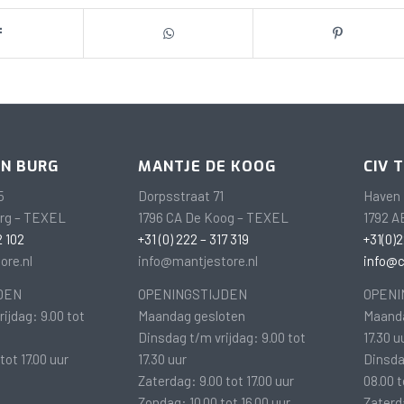
EN BURG
MANTJE DE KOOG
CIV 
5
Dorpsstraat 71
Haven 
urg – TEXEL
1796 CA De Koog – TEXEL
1792 A
2 102
+31 (0) 222 – 317 319
+31(0)2
ore.nl
info@mantjestore.nl
info@ci
DEN
OPENINGSTIJDEN
OPENI
ijdag: 9.00 tot
Maandag gesloten
Maanda
Dinsdag t/m vrijdag: 9.00 tot
17.30 u
tot 17.00 uur
17.30 uur
Dinsda
Zaterdag: 9.00 tot 17.00 uur
08.00 t
Zondag: 10.00 tot 16.00 uur
Zaterda