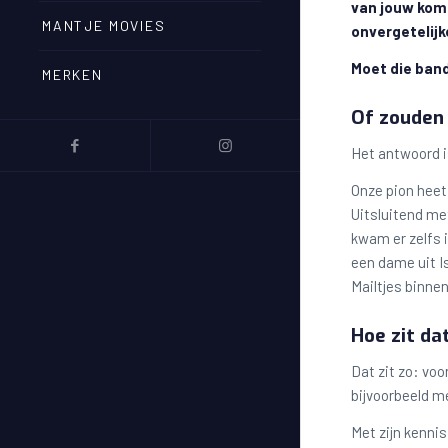
van jouw kom
MANTJE MOVIES
onvergetelij
Moet die ban
MERKEN
Of zouden 
Het antwoord is 
Onze pion heet 
Uitsluitend met
kwam er zelfs 
een dame uit Is
Mailtjes binne
Hoe zit da
Dat zit zo: voo
bijvoorbeeld m
Met zijn kennis