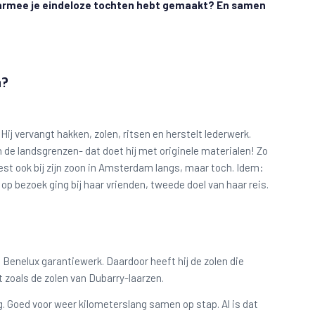
armee je eindeloze tochten hebt gemaakt? En samen
n?
Hij vervangt hakken, zolen, ritsen en herstelt lederwerk.
n de landsgrenzen- dat doet hij met originele materialen! Zo
est ook bij zijn zoon in Amsterdam langs, maar toch. Idem:
op bezoek ging bij haar vrienden, tweede doel van haar reis.
.
e Benelux garantiewerk. Daardoor heeft hij de zolen die
 zoals de zolen van Dubarry-laarzen.
rug. Goed voor weer kilometerslang samen op stap. Al is dat