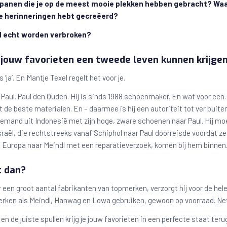
panen die je op de meest mooie plekken hebben gebracht? Wa
ke herinneringen hebt gecreëerd?
d echt worden verbroken?
jouw favorieten een tweede leven kunnen krijge
‘ja’. En Mantje Texel regelt het voor je.
Paul. Paul den Ouden. Hij is sinds 1988 schoenmaker. En wat voor een. 
 de beste materialen. En – daarmee is hij een autoriteit tot ver buite
iemand uit Indonesië met zijn hoge, zware schoenen naar Paul. Hij mo
raël, die rechtstreeks vanaf Schiphol naar Paul doorreisde voordat ze 
n Europa naar Meindl met een reparatieverzoek, komen bij hem binnen
t dan?
r een groot aantal fabrikanten van topmerken, verzorgt hij voor de hel
erken als Meindl, Hanwag en Lowa gebruiken, gewoon op voorraad. Net
 en de juiste spullen krijg je jouw favorieten in een perfecte staat te