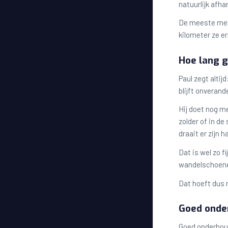
natuurlijk afha
De meeste mens
kilometer ze e
Hoe lang g
Paul zegt altij
blijft onverand
Hij doet nog m
zolder of in d
draait er zijn
Dat is wel zo f
wandelschoenen
Dat hoeft dus 
Goed onder
Goed onderhoud