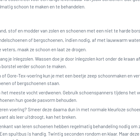
lmatig schoon te maken en te behandelen.
and, stof en modder van zolen en schoenen met een niet te harde bors
andelschoenen of bergschoenen, indien nodig, af met lauwwarm water
e veters, maak ze schoon en laat ze drogen.
ang je inlegzolen. Wassen doe je door inlegzolen kort onder de kraan
 borstel verder schoon te maken.
n of Gore-Tex-voering kun je met een beetje zeep schoonmaken en vervo
enen of bergschoenen staan.
is het meeste vocht verdwenen. Gebruik schoenspanners tijdens het 
 schoenen hun goede pasvorm behouden.
leren voering? Smeer deze daarna dun in met normale kleurloze schoenc
want als leer uitdroogt, kan het breken.
enkant van leren schoenen hebben regelmatig behandeling nodig om ze
Een spuitbus is handig. Twintig seconden rondom en klaar. Maar deze o